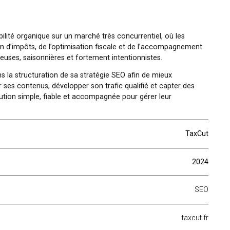
forcer sa visibilité organique sur un marché très concurrentiel
 la déclaration d’impôts, de l’optimisation fiscale et de l’a
à la fois nombreuses, saisonnières et fortement intentionnistes
é TaxCut dans la structuration de sa stratégie SEO afin de m
 clés, clarifier ses contenus, développer son trafic qualifié et
erche d’une solution simple, fiable et accompagnée pour gérer 
.