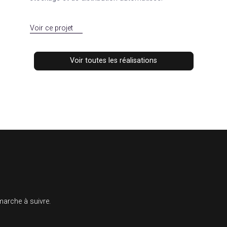
jets
SEA
SEO
Electroclass
Cleever accompagne Electroclass en SEO et 
pour développer sa visibilité sur ses solutions
stockage et de distribution automatisée.
Voir ce projet
Voir toutes les réalisations