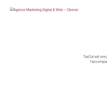
TaxCut es
l’ac