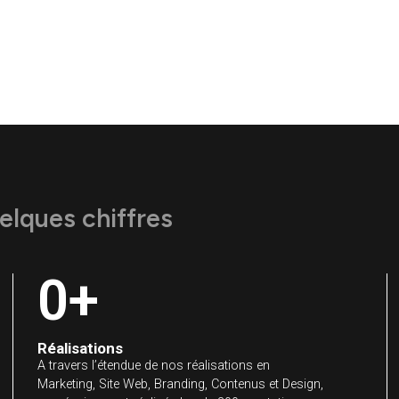
recherche, les conte
organique de TaxCut 
 quelques chiffres