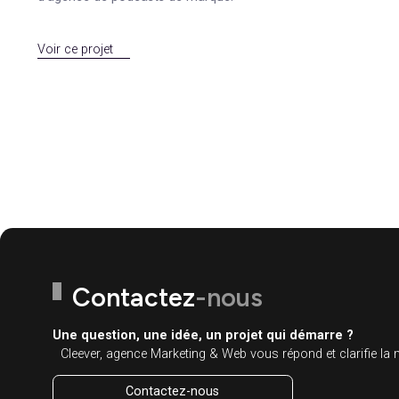
Découvrez nos
autres pro
SEA
SEO
Calliopé
Cleever accompagne Calliopé pour développer sa
visibilité SEO et renforcer son positionnement
d’agence de podcasts de marque.
Voir ce projet