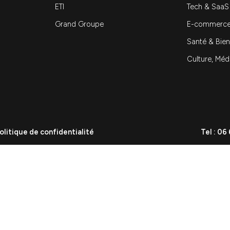
Vous etes
PME
ETI
Grand Groupe
on