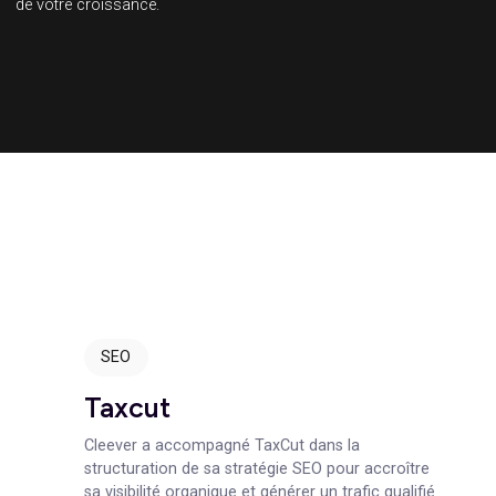
0
+
Années d’existances
Notre équipe d’experts vous accompagne depu
,
ans sur vos sujets Marketing & Web – au serv
de votre croissance.
s