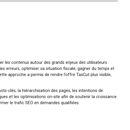
is de structurer les contenus autour des grands enjeux des util
tion, éviter les erreurs, optimiser sa situation fiscale, gagne
un expert. Cette approche a permis de rendre l’offre TaxCut pl
ssurante.
ravaillé les mots-clés, la hiérarchisation des pages, les intent