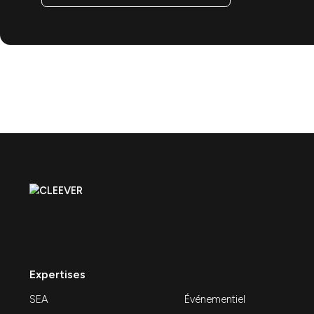
Contactez
-nous
Une question, une idée, un projet qui démarre ?
Cleever, agence Marketing & Web vous répond et clari
Contactez-nous