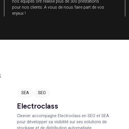
0
+
Réalisations
A travers l’étendue de nos réalisations en
Marketing, Site Web, Branding, Contenus et Design
nos équipes ont réalisé plus de 300 prestations
pour nos clients. A vous de nous faire part de vo
enjeux !