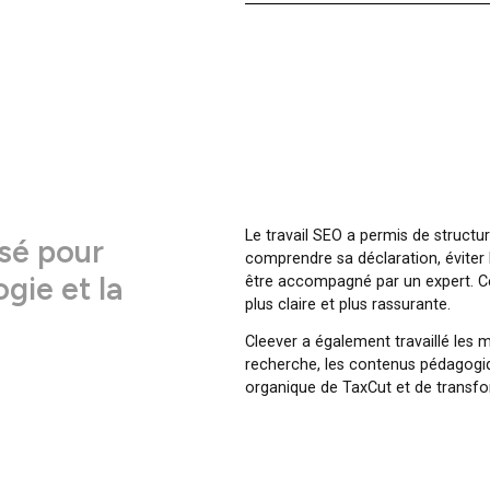
Services
Site web
Le travail SEO a perm
ensé pour
comprendre sa déclara
édagogie et la
être accompagné par 
plus claire et plus ra
Cleever a également t