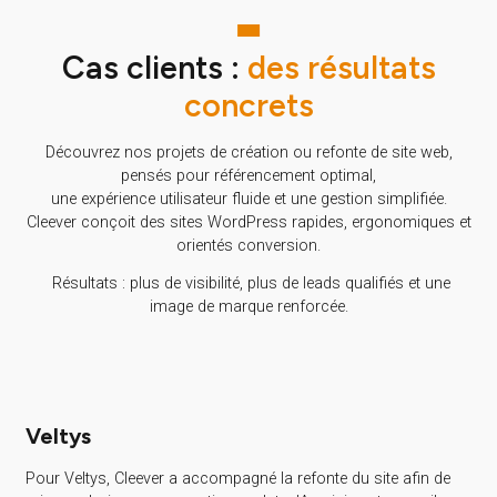
marchés à travers
multilingue fonctionnel
differentes zones
adapté à vos différente
géographiques.
cibles.
Créer une nouvelle identité
Moderniser votre chart
visuel avec un design
graphique aux nouvelle
impactant qui vous
tendances digitales et
différenciera de la
critères d’accessibilité.
concurrence.
Cas clients :
des résultats