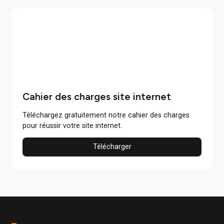
Pour lancer votre projet et commencer sur des bases soli
Weekly call
Pour assurer le suivi du projet en toute sérénité et le resp
des deadlines.
Revue bi-mensuelle
Pour synchroniser nos efforts et renforcer le bon
déroulement du projet.
Revue bi-mensuelle
Pour valider les étapes importantes de votre création o
refonte de site.
Réunion d’évaluation
Pour évaluer vos futurs objectifs marketing & SEO ainsi 