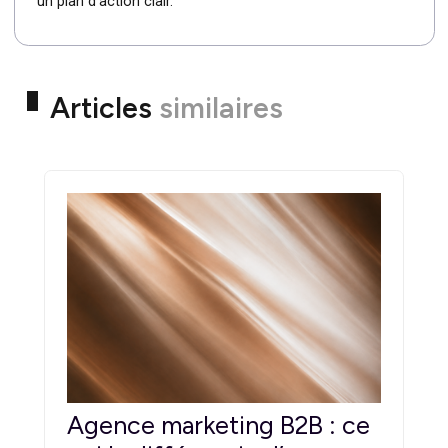
Cleever est partenaire certifié HubSpot et maîtrise les
écosystèmes Google Ads, Facebook et Instagram Ads,
LinkedIn Ads, WordPress, Webflow et Shopify. Nos
experts sont formés aux meilleures pratiques pour
maximiser votre ROI et assurer un accompagnement
premium.
Conclusion : Propulsez
votre croissance avec
l’audit Cleever
En maîtrisant chaque étape du parcours client BtoB (du
positionnement initial à la recommandation), vous
transformez vos prospects en ambassadeurs et faites
de votre stratégie digitale un véritable moteur de
croissance. Cleever,
agence marketing Paris
de
référence, vous accompagne avec son expertise
méthodique et ses outils certifiés pour structurer,
optimiser et mesurer chacune de vos actions.
Prenez un rendez-vous en un clic et profitez dès
maintenant de
30 minutes d’audit offertes