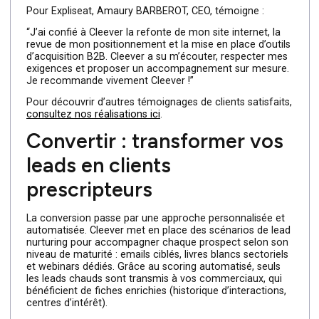
des visiteurs qualifiés
Attirer les bonnes audiences passe par une stratégie
d’acquisition sur-mesure. Cleever,
agence marketing
Paris
, combine SEO pointu, campagnes SEA optimisées
et contenus engageants pour générer un flux continu de
prospects qualifiés. Nous sélectionnons les mots-clés à
forte valeur, créons des articles de blog sectoriels et
concevons des publicités ciblées sur LinkedIn, Google
Ads ou Facebook et Instagram Ads.
Pour Expliseat, Amaury BARBEROT, CEO, témoigne :
“J’ai confié à Cleever la refonte de mon site internet, la
revue de mon positionnement et la mise en place d’outil
d’acquisition B2B. Cleever a su m’écouter, respecter me
exigences et proposer un accompagnement sur mesure
Je recommande vivement Cleever !”
Pour découvrir d’autres témoignages de clients satisfait
consultez nos réalisations ici
.
Convertir : transformer vos