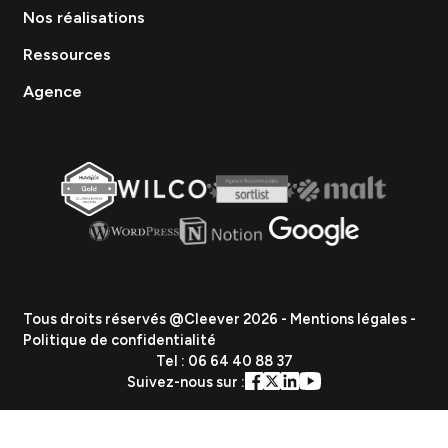
SEA
SEO
Site Internet
Stratégie et Conseil Marketing
Branding & Identité visuelle
Événementiel
Création de contenu
Data & Analytics
Lead Gen / Prospection
GEO & IA
Vous etes