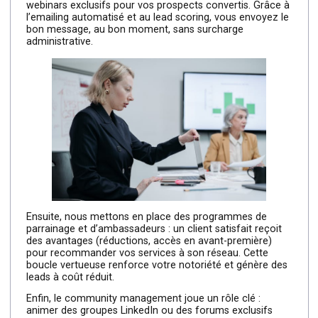
fidéliser et susciter la
recommandation
Fidéliser vos clients et transformer chaque expérience e
moteur de croissance est l’ultime étape du parcours B2
Chez Cleever, nous concevons des stratégies de
rétention combinant personnalisation, automation et
engagement.
D’abord, nous segmentons votre base client selon leur
historique d’achat, leur secteur et leur valeur potentielle.
À chaque segment correspond un scénario de
communication dédié : newsletters enrichies d’analyses
sectorielles pour les grands comptes, tutoriels pratiques
pour les utilisateurs réguliers, ou invitations à des
webinars exclusifs pour vos prospects convertis. Grâce 
l’emailing automatisé et au lead scoring, vous envoyez l
bon message, au bon moment, sans surcharge
administrative.