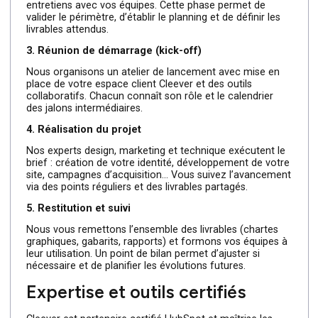
prescripteurs et contribuent activement à l’expansion de
votre société.
La méthode Cleever : notre
process en 5 étapes
Cleever a structuré son
accompagnement en cinq
phases clés
pour garantir la réussite de chaque projet
digital.
1. Expression de vos besoins
Vous décrivez vos objectifs, vos enjeux et vos envies.
Nous écoutons attentivement vos priorités pour adapte
notre méthodologie à votre contexte B2B.
2. Immersion et cadrage du projet
Dès la signature, nous nous plongeons dans votre unive
: étude des documents, analyse de la concurrence et
entretiens avec vos équipes. Cette phase permet de
valider le périmètre, d’établir le planning et de définir les
livrables attendus.