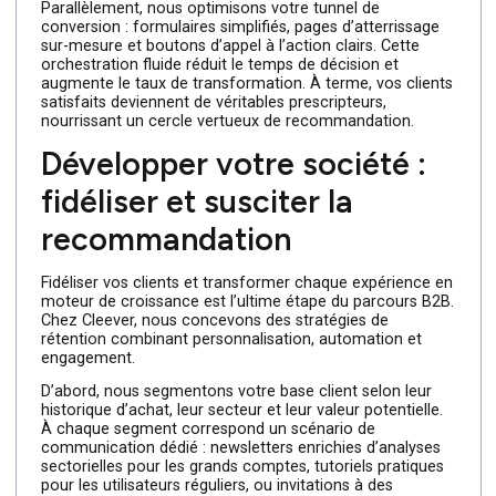
leads en clients
prescripteurs
La conversion passe par une approche personnalisée et
automatisée. Cleever met en place des scénarios de lea
nurturing pour accompagner chaque prospect selon so
niveau de maturité : emails ciblés, livres blancs sectoriel
et webinars dédiés. Grâce au scoring automatisé, seuls
les leads chauds sont transmis à vos commerciaux, qui
bénéficient de fiches enrichies (historique d’interactions,
centres d’intérêt).
Parallèlement, nous optimisons votre tunnel de
conversion : formulaires simplifiés, pages d’atterrissage
sur-mesure et boutons d’appel à l’action clairs. Cette
orchestration fluide réduit le temps de décision et
augmente le taux de transformation. À terme, vos client
satisfaits deviennent de véritables prescripteurs,
nourrissant un cercle vertueux de recommandation.
Développer votre société :