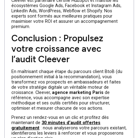
3. Réunion de démarrage (kick-off)
Nous organisons un atelier de lancement avec mise en
place de votre espace client Cleever et des outils
collaboratifs. Chacun connaît son rôle et le calendrier
des jalons intermédiaires.
4. Réalisation du projet
Nos experts design, marketing et technique exécutent le
brief : création de votre identité, développement de votr
site, campagnes d’acquisition… Vous suivez l’avanceme
via des points réguliers et des livrables partagés.
5. Restitution et suivi
Nous vous remettons l’ensemble des livrables (chartes
graphiques, gabarits, rapports) et formons vos équipes 
leur utilisation. Un point de bilan permet d’ajuster si
nécessaire et de planifier les évolutions futures.
Expertise et outils certifiés