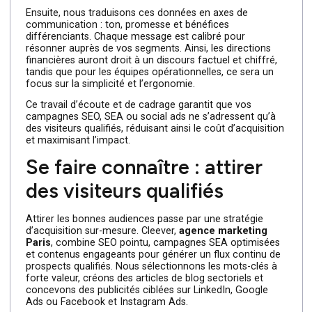
Avant toute action, identifiez précisément vos cibles :
décideurs, services achats, responsables techniques ou
directions marketing. Pour cela, une agence comme
Cleever
mène un audit de votre marché et de vos
concurrents, puis cartographie les “personas” en
dressant leurs besoins, freins et objectifs. Cette phase
détermine les niches à adresser et les messages clés à
développer.
Ensuite, nous traduisons ces données en axes de
communication : ton, promesse et bénéfices
différenciants. Chaque message est calibré pour
résonner auprès de vos segments. Ainsi, les directions
financières auront droit à un discours factuel et chiffré,
tandis que pour les équipes opérationnelles, ce sera un
focus sur la simplicité et l’ergonomie.
Ce travail d’écoute et de cadrage garantit que vos
campagnes SEO, SEA ou social ads ne s’adressent qu’à
des visiteurs qualifiés, réduisant ainsi le coût d’acquisitio
et maximisant l’impact.
Se faire connaître : attirer