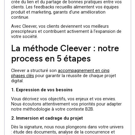
Ensuite, nous mettons en place des programmes de
parrainage et d’ambassadeurs : un client satisfait reçoit
des avantages (réductions, accès en avant-première)
pour recommander vos services à son réseau. Cette
boucle vertueuse renforce votre notoriété et génère de
leads à coût réduit.
Enfin, le community management joue un rôle clé :
animer des groupes LinkedIn ou des forums exclusifs
crée du lien et du partage de bonnes pratiques entre vo
clients. Les feedbacks recueillis alimentent vos équipes
produit et marketing, garants d’une amélioration
continue.
Avec Cleever, vos clients deviennent vos meilleurs