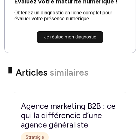
l’efficacité de ma présence
sociale ?
Vous pouvez mesurer l’efficacité de votre présence
sociale en utilisant des outils d’analyse disponibles sur
les différentes plateformes sociales. Ces outils vous
fourniront des données telles que le nombre de likes,
de partages et de commentaires, ainsi que des
informations sur la démographie de votre audience et
les performances de vos publications. En analysant
ces données, vous pourrez identifier ce qui fonctionne
bien et ce qui peut être amélioré, et ajuster votre
stratégie en conséquence pour maximiser l’impact de
votre présence sociale.
Découvrez des stratégies
essentielles pour bâtir une présence sociale solide et
renforcer votre influence en ligne.
Évaluez votre maturité numérique !
Obtenez un diagnostic en ligne complet pour