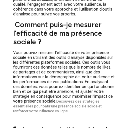
Une présence sociale solide vous permet de vous
connecter avec votre public cible, de renforcer la
notoriété de votre marque ou de votre profil
personnel, d’accroître votre influence et de favoriser
l’engagement. En étant présent sur les plateformes
sociales pertinentes, vous pouvez également rester à
jour avec les tendances de votre secteur et interagir
avec votre communauté de manière authentique.
Quels sont les éléments clés
pour construire une présence
sociale solide ?
Les éléments clés pour construire une présence
sociale solide incluent la définition claire de vos
objectifs et de votre public cible, le choix des bonnes
plateformes sociales, la création de contenu de
qualité, l’engagement actif avec votre audience, la
cohérence dans votre approche et l’utilisation d’outils
d’analyse pour suivre vos progrès.
Comment puis-je mesurer