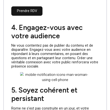
informatif, divertissant ou inspirant pour votre public.
Soyez cohérent dans votre style et votre ton, et
n’ayez pas peur d’être authentique. Les gens sont
attirés par l’authenticité.
Pour cela, l’agence Cleever peut vous accompagner.
Explorez dès maintenant le service de création de
contenus qu’elle offre
cliquant ici
.
Prendre RDV
4. Engagez-vous avec
votre audience
Ne vous contentez pas de publier du contenu et de
disparaître. Engagez-vous avec votre audience en
répondant à leurs commentaires, en posant des
questions et en partageant leur contenu. Créer une
véritable connexion avec votre public renforcera votre