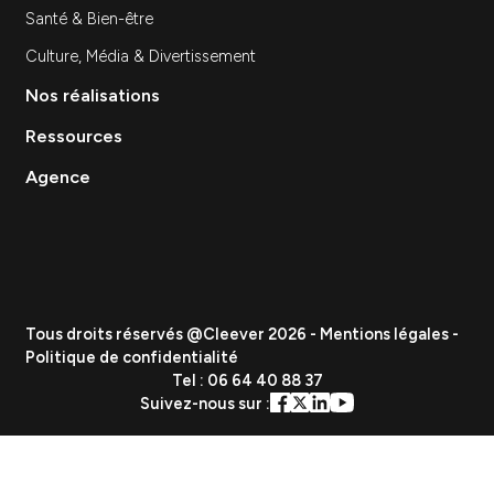
Site Internet
Stratégie et Conseil Marketing
Branding & Identité visuelle
Événementiel
Création de contenu
Data & Analytics
Lead Gen / Prospection
GEO & IA
Vous etes
PME
ETI