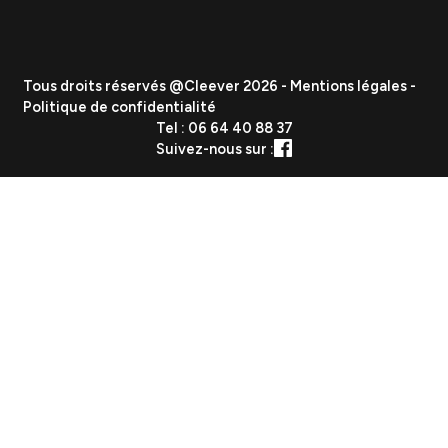
Vous etes
PME
ETI
Grand Groupe
Secteurs
Industrie
Tech & SaaS
E-commerce & Distribution
Santé & Bien-être
Culture, Média & Divertissement