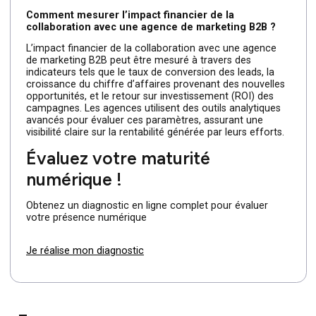
prospects en clients, stimulant ainsi la croissance et la
rentabilité de votre entreprise.
Comment une agence de marketing B2B peut-elle
renforcer votre positionnement sur le marché et
votre notoriété ?
Les agences spécialisées dans le marketing B2B
travaillent à renforcer votre positionnement sur le
marché en développant une image de marque distinctiv
et en diffusant des messages stratégiques. Elles utilisen
des canaux appropriés, tels que les médias sociaux
professionnels et le marketing de contenu, pour
accroître votre visibilité, renforcer la crédibilité de votre
entreprise et attirer l’attention des acteurs clés de votre
secteur.
Comment mesurer l’impact financier de la
collaboration avec une agence de marketing B2B ?
L’impact financier de la collaboration avec une agence
de marketing B2B peut être mesuré à travers des
indicateurs tels que le taux de conversion des leads, la
croissance du chiffre d’affaires provenant des nouvelle