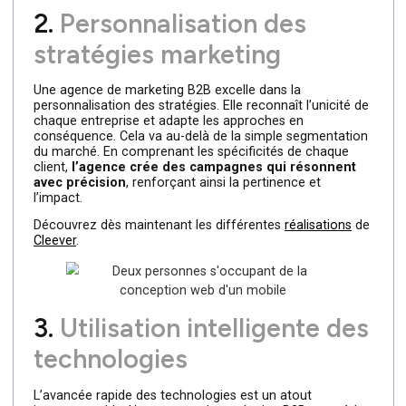
cible. Elle réalise des analyses détaillées permettant ains
d’identifier les besoins spécifiques des clients potentiels.
En ajustant la stratégie marketing en conséquence,
l’agence s’assure que chaque campagne atteint
efficacement les bonnes personnes au bon moment.
2.
Personnalisation des
stratégies marketing
Une agence de marketing B2B excelle dans la
personnalisation des stratégies. Elle reconnaît l’unicité d
chaque entreprise et adapte les approches en
conséquence. Cela va au-delà de la simple segmentatio
du marché. En comprenant les spécificités de chaque
client,
l’agence crée des campagnes qui résonnent
avec précision
, renforçant ainsi la pertinence et
l’impact.
Découvrez dès maintenant les différentes
réalisations
d
Cleever
.