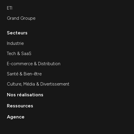
S'inscrir
Expertises
SEA
SEO
Site Internet
Stratégie et Conseil Marketing
Branding & Identité visuelle
Événementiel
Création de contenu
Data & Analytics
Lead Gen / Prospection
GEO & IA