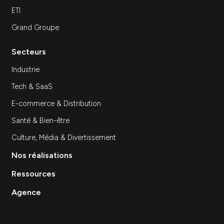
SEA
SEO
Site Internet
Stratégie et Conseil Marketing
Branding & Identité visuelle
Événementiel
Création de contenu
Data & Analytics
Lead Gen / Prospection
GEO & IA
Vous etes
PME