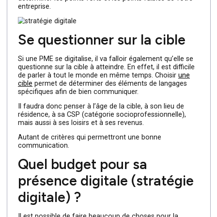
marché, une entreprise devra se poser la question de la
concurrence. Existe-t-elle ? Il faudra aussi tenter de se
démarquer pour proposer des produits moins chers ou
plus qualitatifs.
Ces points seront à mettre en avant lors de la
digitalisation de l’activité. Cela permettra notamment de
déterminer les points forts et les points faibles de votre
entreprise.
Se questionner sur la cible
Si une PME se digitalise, il va falloir également qu’elle se
questionne sur la cible à atteindre. En effet, il est difficile
de parler à tout le monde en même temps. Choisir
une
cible
permet de déterminer des éléments de langages
spécifiques afin de bien communiquer.
Il faudra donc penser à l’âge de la cible, à son lieu de
résidence, à sa CSP (catégorie socioprofessionnelle),
mais aussi à ses loisirs et à ses revenus.