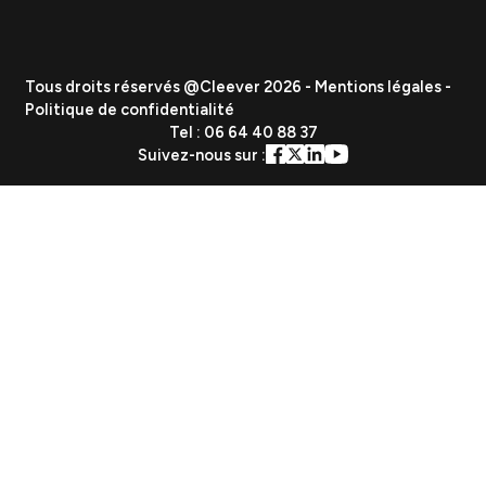
ETI
Grand Groupe
Secteurs
Industrie
Tech & SaaS
E-commerce & Distribution
Santé & Bien-être
Culture, Média & Divertissement
Nos réalisations
Ressources
Agence