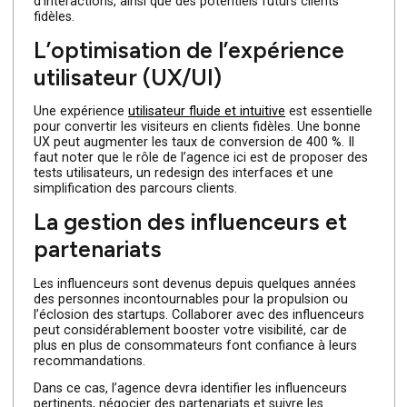
La création de campagnes vidé
et motion design
Les vidéos sont un outil puissant pour engager votre
audience. Elles augmentent le taux de conversion à plus
de 80%. Une agence peut produire des vidéos
explicatives, des publicités animées et des contenus
adaptés aux réseaux sociaux afin de générer plus
d’interactions, ainsi que des potentiels futurs clients
fidèles.
L’optimisation de l’expérience
utilisateur (UX/UI)
Une expérience
utilisateur fluide et intuitive
est essentiel
pour convertir les visiteurs en clients fidèles. Une bonne
UX peut augmenter les taux de conversion de 400 %. Il
faut noter que le rôle de l’agence ici est de proposer de
tests utilisateurs, un redesign des interfaces et une
simplification des parcours clients.