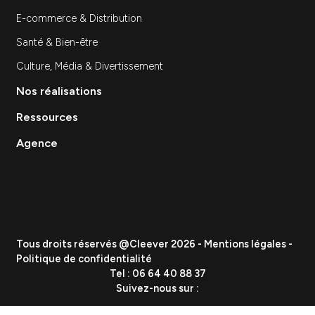
SEO
Site Internet
Stratégie et Conseil Marketing
Branding & Identité visuelle
Événementiel
Création de contenu
Data & Analytics
Lead Gen / Prospection
GEO & IA
Vous etes
PME