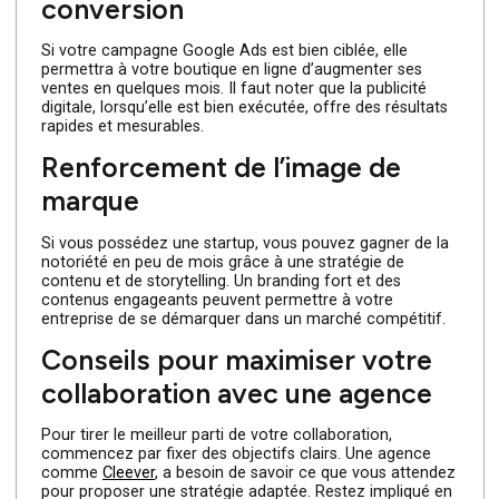
Les bonnes agences marketing à Paris ne se contentent
pas de promettre des résultats : elles les délivrent. Grâc
à des stratégies sur mesure, elles aident les entreprises 
atteindre des objectifs tangibles
Augmentation de la visibilité en
ligne
Une PME parisienne peut voir son trafic organique
augmenter de 60% en 6 mois si elle a une stratégie SEO
bien menée. Alors, en optimisant bien son site et en
ciblant les bons mots-clés, l’entreprise peut gagner en
visibilité et attirer de nouveaux clients.
Amélioration du taux de
conversion
Si votre campagne Google Ads est bien ciblée, elle
permettra à votre boutique en ligne d’augmenter ses
ventes en quelques mois. Il faut noter que la publicité