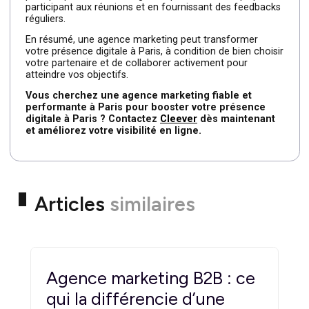
digitale, lorsqu’elle est bien exécutée, offre des résultats
rapides et mesurables.
Renforcement de l’image de
marque
Si vous possédez une startup, vous pouvez gagner de la
notoriété en peu de mois grâce à une stratégie de
contenu et de storytelling. Un branding fort et des
contenus engageants peuvent permettre à votre
entreprise de se démarquer dans un marché compétitif
Conseils pour maximiser votre
collaboration avec une agence
Pour tirer le meilleur parti de votre collaboration,
commencez par fixer des objectifs clairs. Une agence
comme
Cleever
, a besoin de savoir ce que vous attende
pour proposer une stratégie adaptée. Restez impliqué e
participant aux réunions et en fournissant des feedback
réguliers.