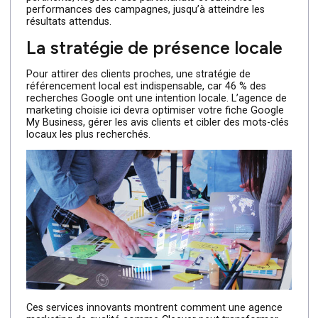
La gestion des influenceurs et
partenariats
Les influenceurs sont devenus depuis quelques années
des personnes incontournables pour la propulsion ou
l’éclosion des startups. Collaborer avec des influenceurs
peut considérablement booster votre visibilité, car de
plus en plus de consommateurs font confiance à leurs
recommandations.
Dans ce cas, l’agence devra identifier les influenceurs
pertinents, négocier des partenariats et suivre les
performances des campagnes, jusqu’à atteindre les
résultats attendus.
La stratégie de présence locale
Pour attirer des clients proches, une stratégie de
référencement local est indispensable, car 46 % des
recherches Google ont une intention locale. L’agence d
marketing choisie ici devra optimiser votre fiche Google
My Business, gérer les avis clients et cibler des mots-clé