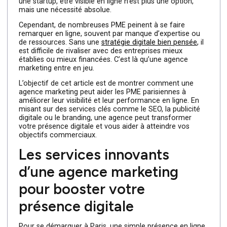
capitale française, mais également la ville avec le taux
d’internautes le plus élevé en France. C’est pour cette
raison que le digital est devenu le terrain de jeu
incontournable pour les entreprises qui souhaitent se
faire une place au soleil. Que vous soyez une PME ou
une startup, être visible en ligne n’est plus une option,
mais une nécessité absolue.
Cependant, de nombreuses PME peinent à se faire
remarquer en ligne, souvent par manque d’expertise ou
de ressources. Sans une
stratégie digitale bien pensée
, il
est difficile de rivaliser avec des entreprises mieux
établies ou mieux financées. C’est là qu’une agence
marketing entre en jeu.
L’objectif de cet article est de montrer comment une
agence marketing peut aider les PME parisiennes à
améliorer leur visibilité et leur performance en ligne. En
misant sur des services clés comme le SEO, la publicité
digitale ou le branding, une agence peut transformer
votre présence digitale et vous aider à atteindre vos
objectifs commerciaux.
Les services innovants