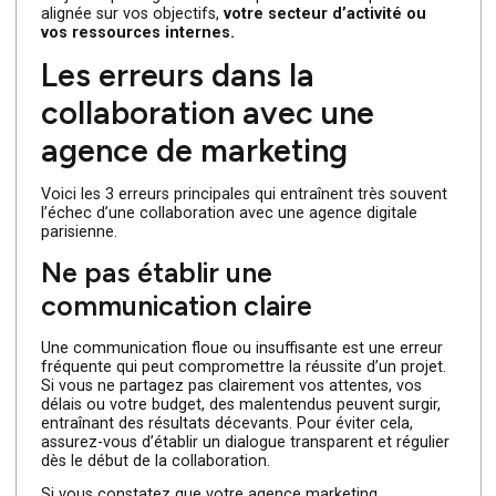
Toutes les agences de marketing digital à Paris n’ont pa
les mêmes compétences et savoir-faire, et certaines
excellent dans des domaines spécifiques comme le SEO
la publicité digitale ou le branding. Ignorer cette
spécialisation est une erreur qui peut vous coûter cher.
Si vous ne vérifiez pas si l’agence maîtrise votre secteur
d’activité ou les services dont vous avez besoin, vous
risquez de vous retrouver avec une stratégie générique,
loin de répondre à vos enjeux spécifiques. Assurez-vous
toujours que l’agence choisie possède une expertise
alignée sur vos objectifs,
votre secteur d’activité ou
vos ressources internes.
Les erreurs dans la
collaboration avec une
agence de marketing
Voici les 3 erreurs principales qui entraînent très souven
l’échec d’une collaboration avec une agence digitale
parisienne.