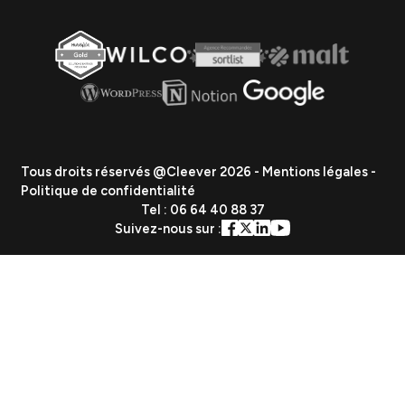
Événementiel
Création de contenu
Data & Analytics
Lead Gen / Prospection
GEO & IA
Vous etes
PME
ETI
Grand Groupe
Secteurs
Industrie