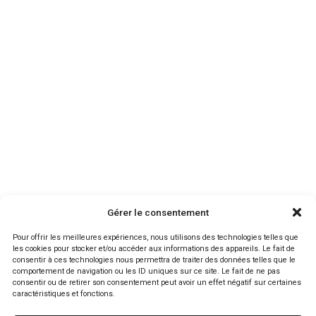
Tech & SaaS
E-commerce & Distribution
Santé & Bien-être
Culture, Média & Divertissement
Nos réalisations
Ressources
Agence