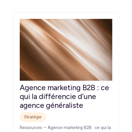
spécialisée adaptée à vos besoins, d’établir une
communication transparente et d’analyser les résultats
après chaque campagne. Ces étapes vous permettront
de maximiser l’efficacité de votre collaboration et
d’obtenir un retour sur investissement satisfaisant.
Prenez le temps de bien sélectionner votre agence et d
construire une relation de confiance. Une collaboration
solide et durable repose sur une compréhension mutuel
et un alignement stratégique.
Si vous cherchez une agence fiable et expérimentée,
Cleever
, spécialisée en marketing digital pour PME et ETI
vous propose des stratégies sur-mesure pour booster
votre croissance et votre visibilité sur des secteurs
professionnels comme le SaaS, la finance ou la
transition écologique.
Articles
similaires