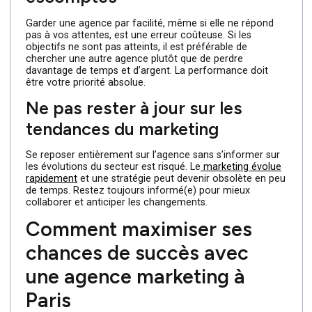
des actions par l’agence de marketing. Voici les 3 erreur
majeures que vous devez éviter dans ce cas.
Ne pas analyser les résultats
Une fois votre campagne terminée, il est crucial
d’analyser les résultats pour en tirer des conclusions. Ne
pas évaluer les succès ou les échecs est une erreur qui
peut conduire à répéter les mêmes erreurs lors de
futures collaborations. Comme on le dit souvent, les
mêmes causes produisent les mêmes effets. Alors,
prenez le temps de comprendre ce qui a fonctionné et
ce qui doit être amélioré.
Rester avec une agence qui ne
délivre pas de résultats
escomptés
Garder une agence par facilité, même si elle ne répond
pas à vos attentes, est une erreur coûteuse. Si les
objectifs ne sont pas atteints, il est préférable de
chercher une autre agence plutôt que de perdre