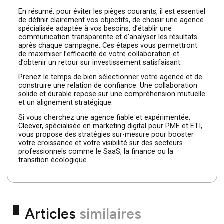
davantage de temps et d’argent. La performance doit
être votre priorité absolue.
Ne pas rester à jour sur les
tendances du marketing
Se reposer entièrement sur l’agence sans s’informer sur
les évolutions du secteur est risqué. Le
marketing évolu
rapidement
et une stratégie peut devenir obsolète en p
de temps. Restez toujours informé(e) pour mieux
collaborer et anticiper les changements.
Comment maximiser ses
chances de succès avec
une agence marketing à
Paris
En résumé, pour éviter les pièges courants, il est essenti
de définir clairement vos objectifs, de choisir une agenc