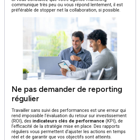
Ne pas établir une
communication claire
Une communication floue ou insuffisante est une erreur
fréquente qui peut compromettre la réussite d’un projet.
Si vous ne partagez pas clairement vos attentes, vos
délais ou votre budget, des malentendus peuvent surgir,
entraînant des résultats décevants. Pour éviter cela,
assurez-vous d’établir un dialogue transparent et régulie
dès le début de la collaboration.
Si vous constatez que votre agence marketing
communique très peu ou vous répond lentement, il est
préférable de stopper net la collaboration, si possible.