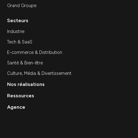
Expertises
SEA
SEO
Site Internet
Stratégie et Conseil Marketing
Branding & Identité visuelle
Événementiel
Création de contenu
Data & Analytics
Lead Gen / Prospection
GEO & IA