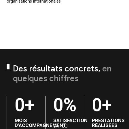
complète : logo, univers graphique, charte, typographies,
couleurs, pictogrammes et principes de déclinaison pour l
site web, les réseaux sociaux et les supports de
communication.
Cette refonte branding a permis d’humaniser la marque, d
rendre ses services plus accessibles et de mieux illustrer l
situations concrètes auxquelles répondent ses formations
notamment pour les ONG, médias, entreprises et
organisations internationales.