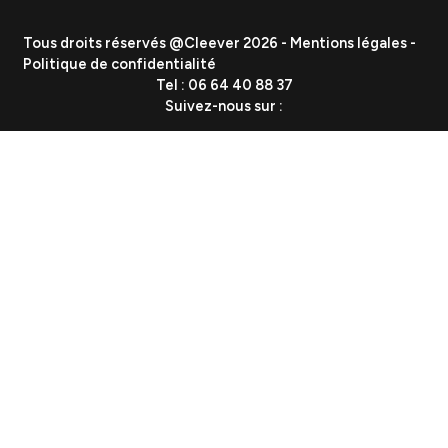
Vous etes
PME
ETI
Grand Groupe
Secteurs
Industrie
Tech & SaaS
E-commerce & Distribution
Santé & Bien-être
Culture, Média & Divertissement
Nos réalisations
Ressources