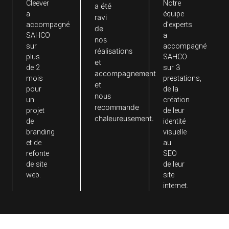
Des résultats concrets,
en
quelques chiffres
0
+
0
%
0
+
MOIS
SATISFACTION
PRESTATI
D’ACCOMPAGNEMENT
RÉALISÉE
SAHCO
Cleever
Notre
a été
a
équipe
ravi
accompagné
d’experts
de
SAHCO
a
nos
sur
accompagn
réalisations
plus
SAHCO
et
de 2
sur 3
accompagnement
mois
prestations,
et
pour
de la