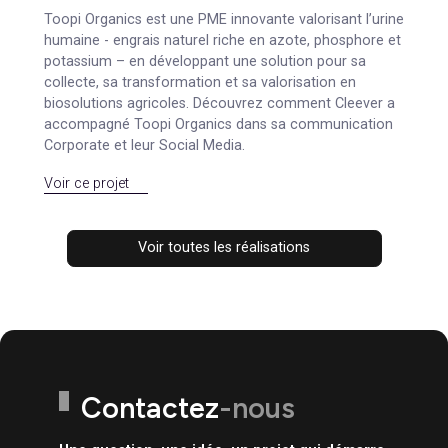
Rzilient est le partenaire green iT des organisations,
pour un numérique circulaire et plus responsable.
Rzilient ajoute de la circularité dans la gestion du
matériel informatique en entreprise, en facilitant
l'adoption de matériel reconditionné ou la location
d'équipement iT. Découvrez comment Cleever a réalisé
certains contenus et traductions destinés à l'équipe
Produit.
Voir ce projet
Marketing Digital
Toopi Organics
Toopi Organics est une PME innovante valorisant l’urin
humaine - engrais naturel riche en azote, phosphore et