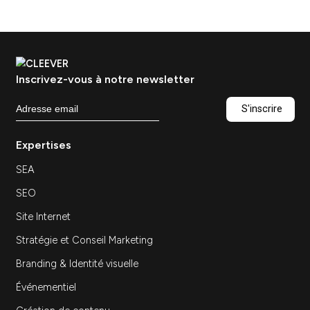
Pourquoi faire un audit
SEO/SXO avant une refonte
?
Un audit SEO/SXO avant refonte permet d’identifier
les risques SEO, les points de friction UX et les
opportunités de conversion avant la mise en
production du nouveau site. Il aide à sécuriser la
migration, prioriser les actions et transformer la
refonte en levier de performance durable.
Articles
similaires