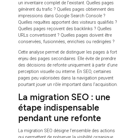
pages précises.
La première erreur d’une refonte consiste à
supprimer, remplacer ou déplacer ces pages sans
méthode. Si une page bien positionnée disparaît, si
son contenu est fortement réduit ou si son URL
change sans redirection, le site peut perdre une
partie de sa visibilité. La
migration SEO
consiste
justement à éviter ce type de rupture.
Pour sécuriser le SEO, il faut donc commencer par
un inventaire complet de l’existant. Quelles pages
génèrent du trafic ? Quelles pages obtiennent des
impressions dans Google Search Console ?
Quelles requêtes apportent des visiteurs qualifiés ?
Quelles pages reçoivent des backlinks ? Quelles
URLs convertissent ? Quelles pages doivent être
conservées, fusionnées, enrichies ou redirigées ?
Cette analyse permet de distinguer les pages à fort