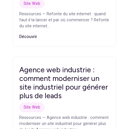
conversion. Une refonte réussie ne doit pas
seulement moderniser le site, mais améliorer sa
performance globale.
Pourquoi le SEO est-il
important pendant une
refonte de site web ?
Le SEO est essentiel pendant une refonte, car les
changements d’URLs, de contenus, de structure ou
de maillage interne peuvent impacter la visibilité sur
Google. Une migration SEO bien préparée permet de
préserver les pages stratégiques, d’éviter les erreurs
404 et de limiter les pertes de trafic organique.
Qu’est-ce qu’une migration
SEO ?