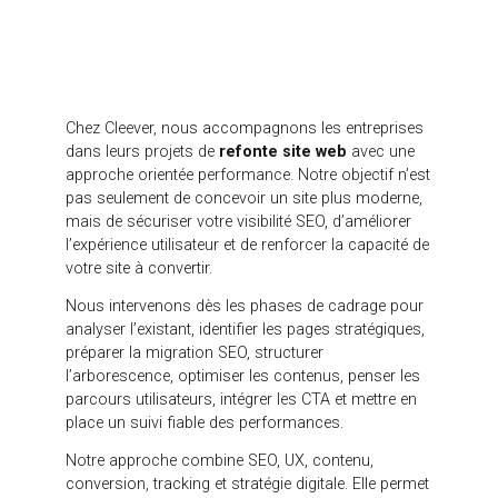
formulaires sont-ils plus utilisés qu’avant ? Le taux
de conversion progresse-t-il ?
L’objectif n’est pas seulement de vérifier que le site
n’a pas perdu en visibilité. Il est aussi de mesurer si
la refonte améliore réellement la performance
commerciale.
Pourquoi demander un
audit SEO/SXO avant
une refonte ?
Un audit SEO/SXO avant refonte permet d’éviter les
erreurs coûteuses. Il donne une vision claire de
l’existant, des pages à protéger, des contenus à
améliorer, des opportunités à saisir et des risques à
anticiper. Il permet aussi d’intégrer la conversion et
l’expérience utilisateur dès le début du projet.