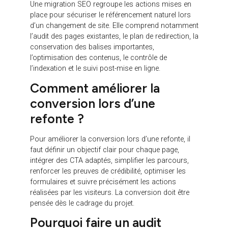
dans leurs projets de
refonte site web
avec une
approche orientée performance. Notre objectif n’est
pas seulement de concevoir un site plus moderne,
mais de sécuriser votre visibilité SEO, d’améliorer
l’expérience utilisateur et de renforcer la capacité de
votre site à convertir.
Nous intervenons dès les phases de cadrage pour
analyser l’existant, identifier les pages stratégiques,
préparer la migration SEO, structurer
l’arborescence, optimiser les contenus, penser les
parcours utilisateurs, intégrer les CTA et mettre en
place un suivi fiable des performances.
Notre approche combine SEO, UX, contenu,
conversion, tracking et stratégie digitale. Elle permet
de limiter les risques liés à la migration tout en
faisant de la refonte un véritable levier d’acquisition.
Vous préparez une refonte de site web et souhaitez
éviter une perte de trafic ou de conversions ?