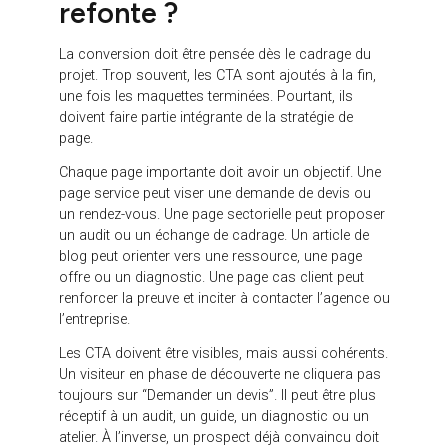
web ?
L’UX doit partir des utilisateurs, pas seulement des
préférences internes. Une entreprise peut avoir une
vision très précise de ce qu’elle veut montrer, mais
les visiteurs cherchent souvent autre chose :
comprendre rapidement l’offre, identifier les
bénéfices, vérifier la crédibilité, trouver une réponse
à leur besoin et savoir comment passer à l’action.
Une refonte UX doit donc analyser les parcours
réels. Comment les visiteurs arrivent-ils sur le site ?
Quelles pages consultent-ils ? Quels contenus les
intéressent ? Quels points de friction peuvent les
bloquer ? Les menus sont-ils compréhensibles ?
Les pages sont-elles lisibles sur mobile ? Les
messages sont-ils suffisamment clairs ?
L’UX doit aussi tenir compte des différents niveaux
de maturité. Un visiteur qui découvre l’entreprise n’a