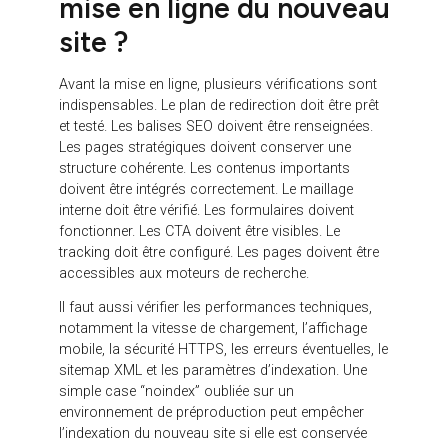
La conversion passe aussi par la réassurance. Les
références clients, témoignages, chiffres clés,
certifications, cas d’usage, logos, avis, garanties
ou exemples de réalisations doivent être intégrés
aux bons endroits. Ils ne doivent pas être isolés
dans une page secondaire. Ils doivent
accompagner le visiteur dans sa prise de décision.
Le rôle du SXO dans une
refonte de site web
Le SXO, qui combine SEO et expérience utilisateur,
est particulièrement utile dans un projet de refonte. Il
permet de ne pas opposer visibilité et conversion.
L’objectif n’est pas seulement d’attirer du trafic,
mais d’attirer un trafic qualifié et de lui proposer une
expérience capable de générer une action.
Une approche SXO analyse à la fois les intentions