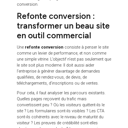
originale mais peu claire. Il peut réduire fortement
les textes pour alléger les pages, au risque de
perdre en profondeur sémantique. Il peut multiplier
les animations, au détriment de la vitesse ou de
l’accessibilité.
L’enjeu est donc de construire une expérience qui
soit à la fois agréable pour l’utilisateur et lisible pour
les moteurs de recherche. Les pages doivent
conserver une structure claire, des titres explicites,
des contenus suffisamment développés, des liens
internes pertinents et des informations faciles à
trouver.
En B2B comme en B2C, un visiteur doit comprendre
rapidement où il se trouve, ce que l’entreprise
propose, à qui elle s’adresse, pourquoi elle est
crédible et quelle action il peut réaliser ensuite. L’UX
doit donc faciliter la compréhension, réduire les
frictions et guider progressivement vers la