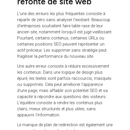
sont-ils cohérents avec le niveau de maturité du
visiteur ? Les preuves de crédibilité sont-elles
placées aux bons endroits ? Les pages services
répondent-elles vraiment aux objections des
prospects ?
Une refonte est l’occasion de retravailler les
messages, les appels à l’action, les formulaires, les
blocs de réassurance, les cas clients, les
témoignages, les contenus sectoriels et les
parcours de contact. Elle permet aussi de mieux
hiérarchiser les offres et de créer des pages plus
orientées business.
La conversion ne repose pas uniquement sur un
bouton visible. Elle dépend de l’ensemble du
parcours : clarté du positionnement, qualité du
contenu, crédibilité des preuves, fluidité de
navigation, pertinence du CTA et simplicité de la
prise de contact.