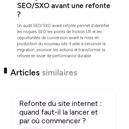
Demandez un audit SEO/SXO avant refonte
pour sécuriser votre migration, identifier vos
priorités et construire un site plus performant dès
sa mise en ligne.
FAQ — Refonte site
web, SEO, UX et
conversion
Qu’est-ce qu’une refonte
site web ?
Une refonte site web consiste à revoir en
profondeur un site existant. Elle peut concerner le
design, l’arborescence, les contenus, les
fonctionnalités, le CMS, les performances
techniques, le SEO, l’UX et les parcours de