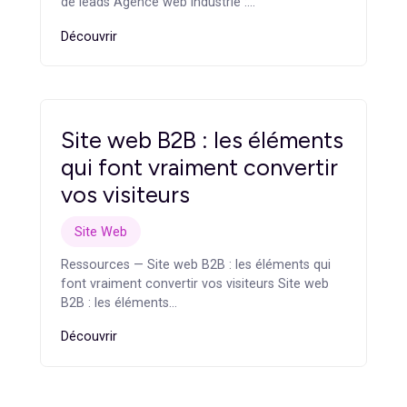
Une migration SEO regroupe les actions mises en
place pour sécuriser le référencement naturel lors
d’un changement de site. Elle comprend notamment
l’audit des pages existantes, le plan de redirection, la
conservation des balises importantes,
l’optimisation des contenus, le contrôle de
l’indexation et le suivi post-mise en ligne.
Comment améliorer la
conversion lors d’une
refonte ?
Pour améliorer la conversion lors d’une refonte, il
faut définir un objectif clair pour chaque page,
intégrer des CTA adaptés, simplifier les parcours,
renforcer les preuves de crédibilité, optimiser les
formulaires et suivre précisément les actions
réalisées par les visiteurs. La conversion doit être
pensée dès le cadrage du projet.