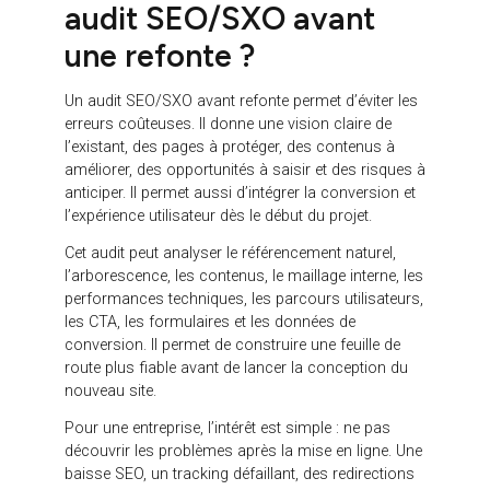
sitemap XML et les paramètres d’indexation. Une
simple case “noindex” oubliée sur un
environnement de préproduction peut empêcher
l’indexation du nouveau site si elle est conservée
par erreur.
Après la mise en ligne, le travail continue. Il faut
surveiller les erreurs 404, les redirections,
l’indexation, les positions SEO, le trafic organique,
les conversions et les éventuelles anomalies dans
Google Search Console et les outils analytics.
Une refonte réussie n’est pas seulement une mise
en ligne. C’est une transition maîtrisée avant,
pendant et après la migration.
Quels indicateurs suivre
après une refonte ?