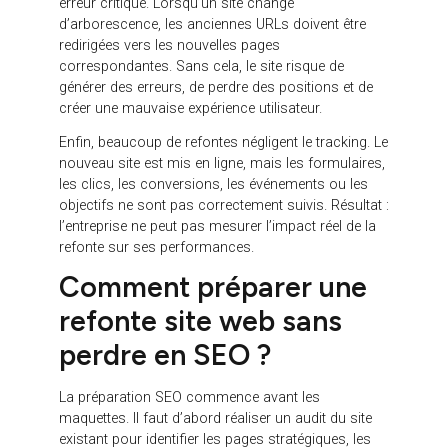
Les erreurs les plus
fréquentes lors d’une
refonte de site web
L’une des erreurs les plus fréquentes consiste à
repartir de zéro sans analyser l’existant. Beaucoup
d’entreprises souhaitent faire table rase de leur
ancien site, notamment lorsqu’il est jugé vieillissant.
Pourtant, certains contenus, certaines URLs ou
certaines positions SEO peuvent représenter un
actif précieux. Les supprimer sans stratégie peut
fragiliser la performance du nouveau site.
Une autre erreur consiste à réduire excessivement
les contenus. Dans une logique de design plus
épuré, les textes sont parfois raccourcis, masqués
ou supprimés. Cela peut améliorer l’apparence
d’une page, mais affaiblir son potentiel SEO et sa