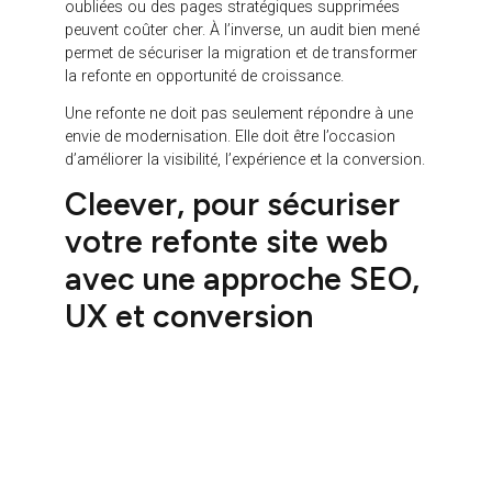
Après une refonte site web, il est important de
suivre les bons indicateurs pour mesurer l’impact
réel du projet. Le trafic organique reste un indicateur
clé, mais il doit être analysé avec nuance. Une
légère fluctuation peut survenir après une migration,
mais une baisse forte et durable doit alerter.
Il faut également suivre l’évolution des positions
SEO sur les mots-clés stratégiques, le nombre de
pages indexées, les impressions dans Google
Search Console, les clics organiques, les erreurs
d’exploration, les conversions, les formulaires
envoyés, les clics sur les CTA, les appels entrants,
les téléchargements ou les demandes de devis.
L’analyse doit aussi porter sur la qualité des
parcours. Les visiteurs consultent-ils les pages clés
? Les pages importantes génèrent-elles plus
d’engagement ? Les nouveaux contenus permettent-
ils de capter de nouvelles requêtes ? Les