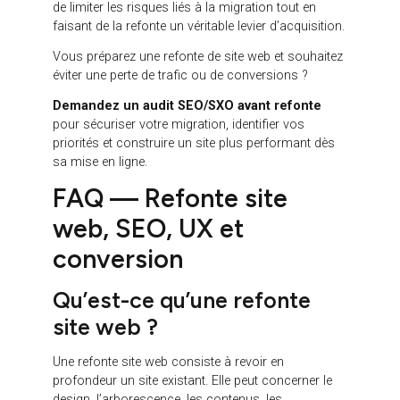
Cet audit peut analyser le référencement naturel,
l’arborescence, les contenus, le maillage interne, les
performances techniques, les parcours utilisateurs,
les CTA, les formulaires et les données de
conversion. Il permet de construire une feuille de
route plus fiable avant de lancer la conception du
nouveau site.
Pour une entreprise, l’intérêt est simple : ne pas
découvrir les problèmes après la mise en ligne. Une
baisse SEO, un tracking défaillant, des redirections
oubliées ou des pages stratégiques supprimées
peuvent coûter cher. À l’inverse, un audit bien mené
permet de sécuriser la migration et de transformer
la refonte en opportunité de croissance.
Une refonte ne doit pas seulement répondre à une
envie de modernisation. Elle doit être l’occasion
d’améliorer la visibilité, l’expérience et la conversion.