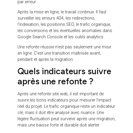
de recherche, les contenus, la structure des pages,
la lisibilité, les parcours, les performances
techniques, les CTA et les conversions. Elle permet
de créer des pages qui répondent aux attentes de
Google, mais aussi aux attentes des utilisateurs.
Dans une refonte, le SXO aide à arbitrer les
décisions. Faut-il conserver une page existante ?
Faut-il fusionner deux contenus ? Faut-il créer une
page dédiée à une offre ? Faut-il revoir une page qui
génère du trafic mais ne convertit pas ? Faut-il
renforcer les preuves ou simplifier le parcours ?
Cette vision est essentielle pour éviter une refonte
uniquement esthétique. Un site plus moderne n’est
pas automatiquement plus performant. Un site plus
performant est un site mieux aligné avec les
recherches, les besoins, les freins et les actions
des utilisateurs.