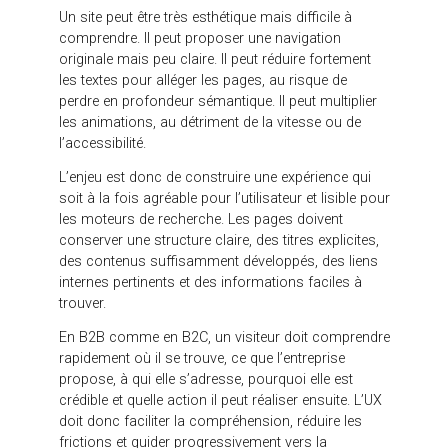
la mise en ligne. Elle ne se corrige pas uniquement
après coup. Une fois que le nouveau site est publié,
chaque erreur peut déjà avoir des conséquences
sur le crawl, l’indexation, le trafic et la performance
organique.
Refonte UX : améliorer
l’expérience sans perdre
la clarté SEO
Une
refonte UX
vise à améliorer l’expérience
utilisateur. Elle permet de rendre le site plus fluide,
plus lisible, plus intuitif et plus adapté aux attentes
des visiteurs. Mais l’UX ne doit pas être pensée
contre le SEO. Dans une refonte réussie, les deux
approches doivent travailler ensemble.
Un site peut être très esthétique mais difficile à
comprendre. Il peut proposer une navigation