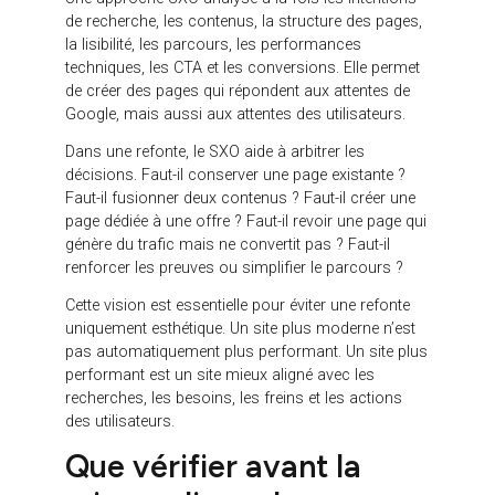
une fois les maquettes terminées. Pourtant, ils
doivent faire partie intégrante de la stratégie de
page.
Chaque page importante doit avoir un objectif. Une
page service peut viser une demande de devis ou
un rendez-vous. Une page sectorielle peut proposer
un audit ou un échange de cadrage. Un article de
blog peut orienter vers une ressource, une page
offre ou un diagnostic. Une page cas client peut
renforcer la preuve et inciter à contacter l’agence ou
l’entreprise.
Les CTA doivent être visibles, mais aussi cohérents.
Un visiteur en phase de découverte ne cliquera pas
toujours sur “Demander un devis”. Il peut être plus
réceptif à un audit, un guide, un diagnostic ou un
atelier. À l’inverse, un prospect déjà convaincu doit
pouvoir contacter facilement l’entreprise sans
obstacle.