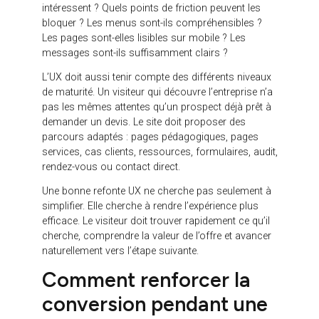
parcours : informer, rassurer, comparer, convertir
ou soutenir une page plus stratégique.
La réécriture des contenus doit également être
encadrée. Les pages importantes ne doivent pas
être simplifiées au point de perdre leur valeur. Elles
doivent être optimisées avec des titres clairs, une
structure sémantique logique, des contenus utiles,
des mots-clés intégrés naturellement et des CTA
adaptés.
Enfin, le plan de redirection doit être préparé avant la
mise en ligne. Chaque ancienne URL importante doit
être associée à une nouvelle URL pertinente. Ce
travail peut sembler technique, mais il est essentiel
pour éviter les ruptures SEO.
Comment intégrer l’UX
dans une refonte de site