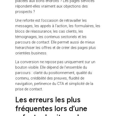
conversion.
Refonte conversion :
transformer un beau site
en outil commercial
Une
refonte conversion
consiste à penser le site
comme un levier de performance, et non comme
une simple vitrine. L’objectif n’est pas seulement que
le site soit plus moderne. Il doit aussi aider
l’entreprise à générer davantage de demandes
qualifiées, de rendez-vous, de devis, de
téléchargements, d’inscriptions ou de ventes.
Pour cela, il faut analyser les parcours existants.
Quelles pages reçoivent du trafic mais
convertissent peu ? Où les visiteurs quittent-ils le
site ? Les formulaires sont-ils visibles ? Les CTA