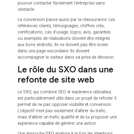
pas les mêmes attentes qu’un prospect déjà prêt à
demander un devis. Le site doit proposer des
parcours adaptés : pages pédagogiques, pages
services, cas clients, ressources, formulaires, audit,
rendez-vous ou contact direct.
Une bonne refonte UX ne cherche pas seulement à
simplifier. Elle cherche à rendre l’expérience plus
efficace. Le visiteur doit trouver rapidement ce qu’il
cherche, comprendre la valeur de l’offre et avancer
naturellement vers l’étape suivante.
Comment renforcer la
conversion pendant une
refonte ?
La conversion doit être pensée dès le cadrage du
projet. Trop souvent, les CTA sont ajoutés à la fin,