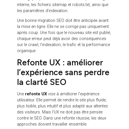
L’objectif est simple : permettre aux moteurs de
recherche et aux utilisateurs de retrouver les
bonnes pages, même si le site change. Cela passe
notamment par la préparation d’un plan de
redirection. Lorsqu’une ancienne URL est supprimée
ou remplacée par une nouvelle, une redirection 301
doit être mise en place vers la page la plus
pertinente. Sans cela, l’utilisateur peut tomber sur
une erreur 404, et Google peut considérer que la
page a disparu.
Mais une migration SEO ne se limite pas aux
redirections. Elle implique aussi de conserver ou
d’optimiser les balises title, les meta descriptions,
les H1, les structures H2/H3, les contenus
stratégiques, les données structurées, le maillage
interne, les fichiers sitemap et robots.txt, ainsi que
les paramètres d’indexation.
Une bonne migration SEO doit être anticipée avant