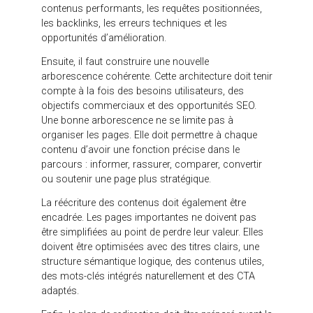
capacité à répondre aux questions des visiteurs.
L’équilibre consiste à rendre les contenus plus
clairs, mieux structurés et plus utiles, sans
appauvrir l’information.
Le manque de plan de redirection est également une
erreur critique. Lorsqu’un site change
d’arborescence, les anciennes URLs doivent être
redirigées vers les nouvelles pages
correspondantes. Sans cela, le site risque de
générer des erreurs, de perdre des positions et de
créer une mauvaise expérience utilisateur.
Enfin, beaucoup de refontes négligent le tracking. Le
nouveau site est mis en ligne, mais les formulaires,
les clics, les conversions, les événements ou les
objectifs ne sont pas correctement suivis. Résultat :
l’entreprise ne peut pas mesurer l’impact réel de la
refonte sur ses performances.