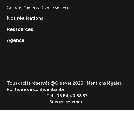
Stratégie et Conseil Marketing
Branding & Identité visuelle
Événementiel
Création de contenu
Data & Analytics
Lead Gen / Prospection
GEO & IA
Vous etes
PME
ETI
Grand Groupe