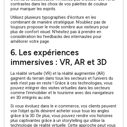
des éléments interactifs qui réagissent selon les gestes
de scroll des visiteurs, une mise en scène de storytelling
bien pensée. Faites attention toutefois à ne pas abuser
des animations, car cela pourrait ralentir votre page et
nuire à l’expérience utilisateur.
5. Les couleurs et la
typographie en 2025 :
audace maîtrisée
Bien qu’il est recommandé de miser sur une mise en
page minimaliste, cela ne veut pas dire d’abandonner
complètement les couleurs vives ou les polices
d’écritures audacieuses. N’hésitez pas à utiliser des fort
contrastes dans les choix de vos palettes de couleur
pour marquer les esprits.
Utilisez plusieurs typographies d’écriture en les
combinant de manière stratégique. N’oubliez pas de
toujours proposer le mode sombre aux visiteurs pour
plus de confort visuel. N’hésitez pas à prendre en
considération les feedbacks des internautes pour