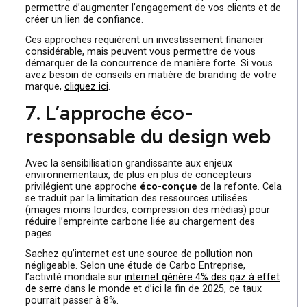
améliorer votre page.
6. Les expériences
immersives : VR, AR et 3D
La réalité virtuelle (VR) et la réalité augmentée (AR)
gagnent du terrain dans tous les secteurs et l’univers du
web n’est pas en reste ! Grâce à ces technologies, vous
pouvez intégrer des visites virtuelles dans les secteurs
comme l’immobilier et le tourisme avec des navigateurs
en 3D intégrés au site.
Si vous évoluez dans le e-commerce, vos clients peuve
voir l’objet qu’ils désirent acheter sous tous les angles
grâce à la 3D. De plus, vous pouvez rendre vos histoires
plus captivantes grâce à un storytelling qui utilise la
technologie de réalité virtuelle. Cette approche peut vou
permettre d’augmenter l’engagement de vos clients et 
créer un lien de confiance.
Ces approches requièrent un investissement financier
considérable, mais peuvent vous permettre de vous