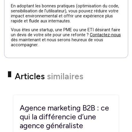
démarquer de la concurrence de manière forte. Si vous
avez besoin de conseils en matière de branding de votr
marque,
cliquez ici
.
7. L’approche éco-
responsable du design web
Avec la sensibilisation grandissante aux enjeux
environnementaux, de plus en plus de concepteurs
privilégient une approche
éco-conçue
de la refonte. Ce
se traduit par la limitation des ressources utilisées
(images moins lourdes, compression des médias) pour
réduire l’empreinte carbone liée au chargement des
pages.
Sachez qu’internet est une source de pollution non
négligeable. Selon une étude de Carbo Entreprise,
l’activité mondiale sur
internet génère 4% des gaz à effe
de serre
dans le monde et d’ici la fin de 2025, ce taux
pourrait passer à 8%.
En adoptant les bonnes pratiques (optimisation du code
sensibilisation de l’utilisateur), vous pouvez réduire votre