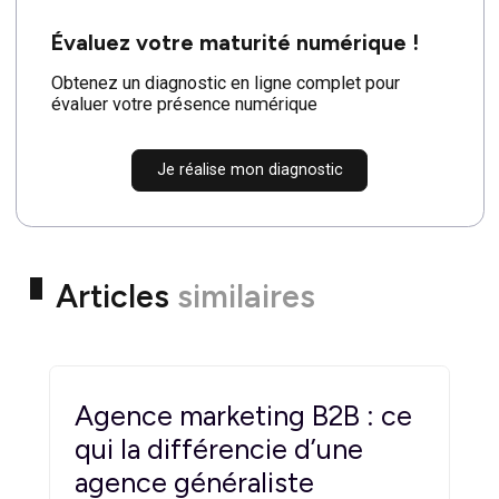
performances offertes par une agence
professionnelle.
Comment choisir la bonne
agence de marketing digital
pour mon entreprise ?
Le choix de la bonne agence de marketing digital est
crucial pour le succès de votre stratégie marketing en
ligne. Pour prendre une décision éclairée, commencez
par définir vos objectifs commerciaux et vos besoins
en marketing. Ensuite, recherchez des agences avec
une expérience éprouvée dans votre secteur d’activité
et des références solides. Demandez des
consultations pour discuter de vos objectifs et de vos
attentes, et assurez-vous de choisir une agence avec
laquelle vous vous sentez à l’aise de collaborer à long
terme.
Évaluez votre maturité numérique !