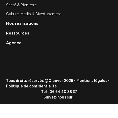
Site Internet
Stratégie et Conseil Marketing
Branding & Identité visuelle
Événementiel
Création de contenu
Data & Analytics
Lead Gen / Prospection
GEO & IA
Vous etes
PME
ETI