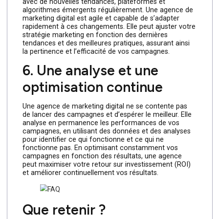
permet de vous concentrer sur ce que vous faites de
mieux : gérer votre entreprise. En laissant les aspects
techniques du marketing en ligne entre les mains
d’experts, vous pouvez consacrer plus de temps et de
ressources à la croissance de votre entreprise et à la
satisfaction de vos clients.
5. Flexibilité et adaptation
Le paysage numérique est en constante évolution,
avec de nouvelles tendances, plateformes et
algorithmes émergents régulièrement. Une agence de
marketing digital est agile et capable de s’adapter
rapidement à ces changements. Elle peut ajuster votre
stratégie marketing en fonction des dernières
tendances et des meilleures pratiques, assurant ainsi
la pertinence et l’efficacité de vos campagnes.
6. Une analyse et une
optimisation continue
Une agence de marketing digital ne se contente pas