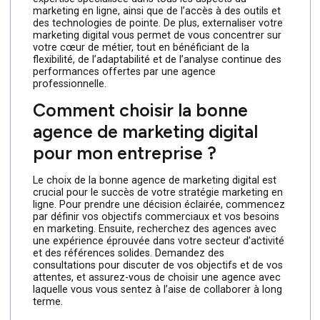
contenu, la gestion des médias sociaux, le
référencement (SEO), la publicité en ligne, le marketing
par e-mail, le marketing d’influence et bien plus
encore. En collaborant avec une agence, vous pouvez
bénéficier d’une stratégie personnalisée adaptée à vos
besoins spécifiques et à vos objectifs commerciaux.
Pourquoi devrais-je engager
une agence de marketing
digital plutôt que de gérer le
marketing en interne ?
Engager une agence de marketing digital offre
plusieurs avantages par rapport à la gestion du
marketing en interne. Les agences disposent d’une
expertise spécialisée dans tous les aspects du
marketing en ligne, ainsi que de l’accès à des outils et
des technologies de pointe. De plus, externaliser votre
marketing digital vous permet de vous concentrer sur
votre cœur de métier, tout en bénéficiant de la
flexibilité, de l’adaptabilité et de l’analyse continue des