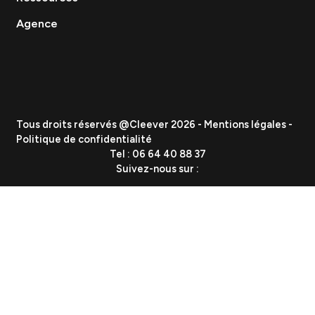
Branding & Identité visuelle
Événementiel
Création de contenu
Data & Analytics
Lead Gen / Prospection
GEO & IA
Vous etes
PME
ETI
Grand Groupe
Secteurs