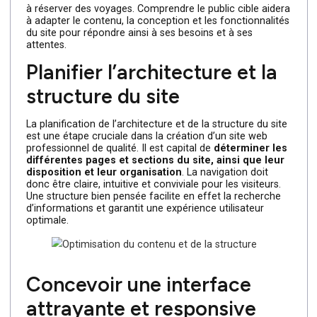
public cible.
Les objectifs peuvent en
effet
varier en
fonction du type d’entreprise ou de professionnel
.
Par exemple, un site web d’e-commerce peut avoir pour
objectif de générer des ventes, tandis qu’un site web
d’une agence de voyages peut viser à fournir des
informations sur les destinations et à inciter les visiteurs
à réserver des voyages. Comprendre le public cible aide
à adapter le contenu, la conception et les fonctionnalité
du site pour répondre ainsi à ses besoins et à ses
attentes.
Planifier l’architecture et la
structure du site
La planification de l’architecture et de la structure du sit
est une étape cruciale dans la création d’un site web
professionnel de qualité. Il est capital de
déterminer le
différentes pages et sections du site, ainsi que leur
disposition et leur organisation
. La navigation doit
donc être claire, intuitive et conviviale pour les visiteurs.
Une structure bien pensée facilite en effet la recherche
d’informations et garantit une expérience utilisateur
optimale.