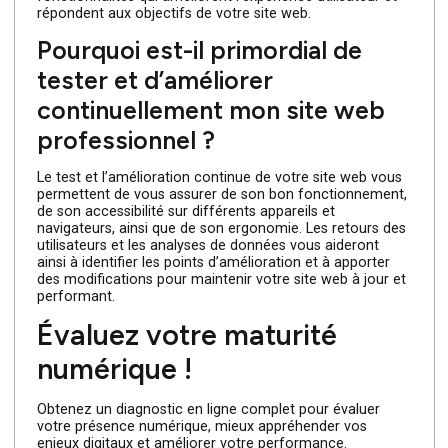
de résolutions d’écran, offrant ainsi une expérience
utilisateur cohérente sur mobile, tablette et ordinateur.
C’est nécessaire, car de plus en plus de personnes
utilisent des appareils mobiles pour naviguer sur Internet
et un site web responsive garantit que votre contenu es
facilement accessible et lisible sur tous les supports.
Quels types de fonctionnalités
et d’outils devrais-je intégrer à
mon site web professionnel ?
Les fonctionnalités et les outils que vous devriez intégre
dépendent des besoins spécifiques de votre site web et
de votre public cible. Cela peut en effet inclure des
formulaires de contact, des boutons de partage sur les
réseaux sociaux, des options de recherche, des galeries
d’images, des témoignages clients, des systèmes de
réservation en ligne, etc. Choisissez donc les
fonctionnalités qui améliorent l’expérience utilisateur et
répondent aux objectifs de votre site web.