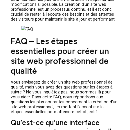
Tester et améliorer le site
en continu :
Une fois que le site web est créé, il est élémentaire de le
tester soigneusement pour s’assurer de son bon
fonctionnement sur différents navigateurs, notamment
appareils et résolutions d’écran. Des tests d’ergonomie 
de convivialité doivent également être effectués pour
vérifier si la navigation est intuitive et si les
fonctionnalités du site fonctionnent correctement.
En effet, il est recommandé de recueillir les retours des
utilisateurs et d’analyser les statistiques de fréquentatio
pour identifier les points d’amélioration et apporter des
modifications si possible. La création d’un site web
professionnel est un processus continu, et il est donc
crucial de rester à l’écoute des besoins et des attentes
des visiteurs pour maintenir le site à jour et performant.