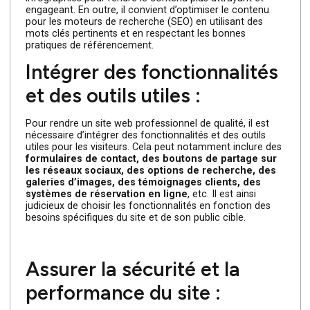
et pertinent
Le contenu est roi lorsqu’il s’agit de créer un site web
professionnel de qualité. Il est donc convenable de
produire un contenu original, informatif et pertinent pou
attirer les visiteurs et les inciter à rester sur le site. Le
contenu doit être bien structuré, facile à lire et à
comprendre. Il est ainsi recommandé d’inclure des
éléments visuels tels que des images, des vidéos et des
infographies pour rendre le contenu plus attrayant et
engageant. En outre, il convient d’optimiser le contenu
pour les moteurs de recherche (SEO) en utilisant des
mots clés pertinents et en respectant les bonnes
pratiques de référencement.
Intégrer des fonctionnalités
et des outils utiles :
Pour rendre un site web professionnel de qualité, il est
nécessaire d’intégrer des fonctionnalités et des outils
utiles pour les visiteurs. Cela peut notamment inclure de