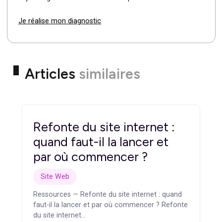
Pourquoi est-il primordial de
tester et d’améliorer
continuellement mon site web
professionnel ?
Le test et l’amélioration continue de votre site web vous
permettent de vous assurer de son bon fonctionnement
de son accessibilité sur différents appareils et
navigateurs, ainsi que de son ergonomie. Les retours de
utilisateurs et les analyses de données vous aideront
ainsi à identifier les points d’amélioration et à apporter
des modifications pour maintenir votre site web à jour e
performant.
Évaluez votre maturité
numérique !
Obtenez un diagnostic en ligne complet pour évaluer
votre présence numérique, mieux appréhender vos
enjeux digitaux et améliorer votre performance.