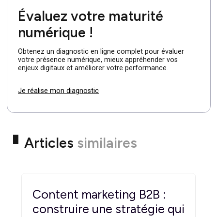
Que retenir ?
La refonte d’un site web est une entreprise complexe qu
nécessite une planification et une exécution minutieuses
En évitant les erreurs courantes telles que l’absence
d’audit préalable, l’ignorance de l’expérience utilisateur, l
négligence du référencement existant et l’optimisation
mobile inadéquate, vous pouvez ainsi améliorer
considérablement les résultats de votre refonte. En
suivant les meilleures pratiques et en gardant toujours à
l’esprit les besoins de vos utilisateurs, vous pouvez crée
un nouveau site web performant, convivial et bien
référencé.
Évaluez votre maturité
numérique !
Obtenez un diagnostic en ligne complet pour évaluer
votre présence numérique, mieux appréhender vos