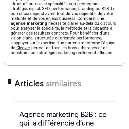
des leviers précis.
De nombreuses entreprises optent pour un modèle
hybride, avec un pilotage central et des expertises
ciblées.
FAQ – Agence marketing à
Paris
Faut-il privilégier une agence parisienne ?
La proximité peut faciliter les échanges, mais l’essentiel
reste l’expertise et la compréhension de vos enjeux.
Une agence spécialisée est-elle plus efficace qu’un
agence généraliste ?
Souvent oui, sur un besoin précis. Pour une vision
globale, une agence structurante peut être plus
pertinente.
Comment éviter une erreur de choix ?
En clarifiant vos objectifs, en analysant la méthodologie
et en privilégiant la transparence et les résultats.