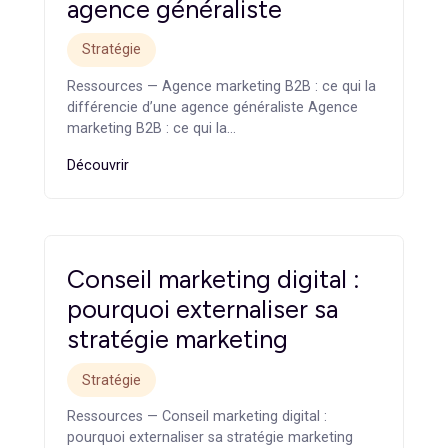
Ce qu’il faut retenir
Le paysage des
agences marketing à Paris
est riche e
structuré autour de spécialités complémentaires :
stratégie, digital, SEO, performance, branding ou B2B. Le
bon choix dépend avant tout de vos objectifs, de votre
maturité et de vos enjeux business. Comparer une
agence marketing
nécessite d’aller au-delà du discours
pour analyser la spécialité, la méthode et la capacité à
générer des résultats concrets. Pour bénéficier d’une
vision claire, structurée et orientée performance,
s’appuyer sur l’expertise d’un partenaire comme l’équipe
de
Cleever
permet de faire les bons arbitrages et de
construire une stratégie marketing réellement efficace.
Articles
similaires