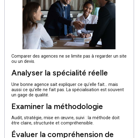
Dans des secteurs industriels, cette spécialisation est
décisive. Des entreprises comme
Electroclass
, spécialis
français du stockage automatisé et de la distribution
sécurisée, évoluent sur des marchés où la clarté du
message et la pédagogie sont essentielles. Leur
communication montre l’intérêt d’une approche
marketing alignée avec des enjeux métiers précis,
accessible via leur site.
7. Comment comparer
efficacement les agences
marketing à Paris ?