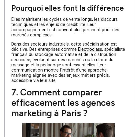
Identité visuelle, storytelling, campagnes créatives et
supports de communication. Elles renforcent la
différenciation et la notoriété.
Leur complémentarité
En B2B, elles gagnent à travailler en lien avec des expert
marketing ou SEO pour relier l’image à la performance.
6. Les agences B2B et
sectorielles
Ces agences se distinguent par leur compréhension
métier.
Pourquoi elles font la différenc
Elles maîtrisent les cycles de vente longs, les discours
techniques et les enjeux de crédibilité. Leur
accompagnement est souvent plus pertinent pour des
marchés complexes.