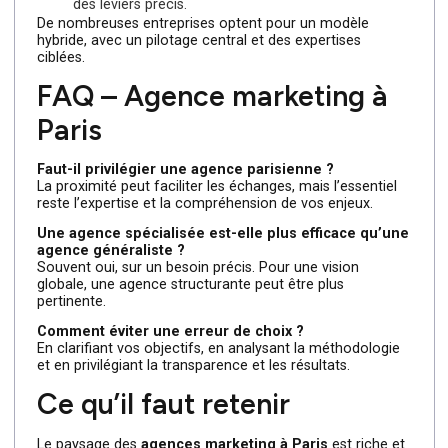
Une agence performante pose des questions, challenge
vos objectifs et s’intéresse à votre modèle économique
avant de proposer des solutions.
Regarder les résultats, pas
seulement les références
Les cas clients doivent être expliqués : objectifs, actions
résultats. Les logos seuls ne suffisent pas.
8. Faut-il choisir une agenc
unique ou plusieurs
spécialistes ?
Il n’existe pas de réponse universelle.
Une
agence marketing globale
est pertinente
pour piloter la cohérence et la stratégie.
Des
spécialistes
peuvent compléter l’approche su