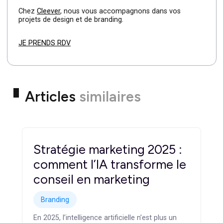
Vous comptez séduire vos prospects avec des
présentations qui se démarquent ? Utilisez dès à présen
Prezi. Cet outil en ligne vous permet de laissez place à 
plan de travail infini ou vos idées défilent les unes après
les autres à l’aide de zoom et dé-zoom.
https://prezi.com/
Si vous êtes une PME ou TPE
et souhaitez que nos
experts vous aide à créer l’identité visuelle de votre
marque, nous sommes à votre écoute !
Chez
Cleever
, nous vous accompagnons dans vos
projets de design et de branding.
JE PRENDS RDV
Articles
similaires