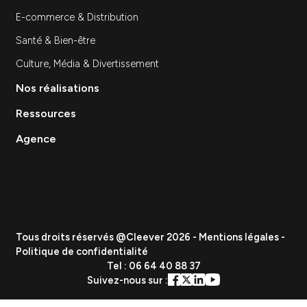
Création de contenu
Data & Analytics
Lead Gen / Prospection
GEO & IA
Vous etes
PME
ETI
Grand Groupe
Secteurs
Industrie
Tech & SaaS