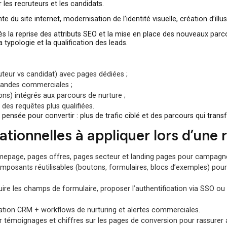
l4staffing, de la refonte à la 
e SaaS pour la gestion des recrutements dans les métiers en t
le pour les recruteurs et les candidats.
 :
refonte du site internet, modernisation de l’identité visuelle, 
ite après la reprise des attributs SEO et la mise en place des no
orer la typologie et la qualification des leads.
na (recruteur vs candidat) avec pages dédiées ;
pour demandes commerciales ;
lustrations) intégrés aux parcours de nurture ;
capter des requêtes plus qualifiées.
e refonte pensée pour convertir : plus de trafic ciblé et des parc
érationnelles à appliquer lors