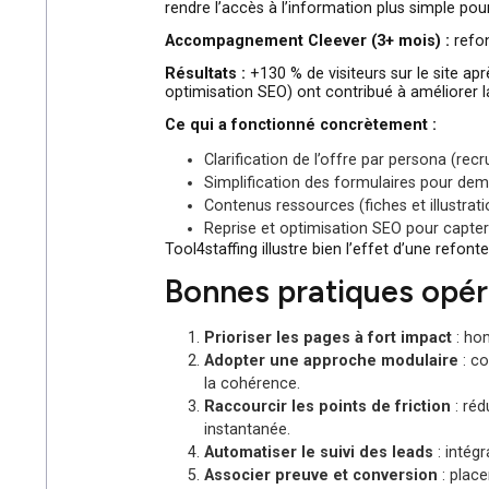
acquisition.
Cas pratique : Too
Contexte :
Tool4staffing
édite une suit
rendre l’accès à l’information plus simp
Accompagnement Cleever (3+ mois)
Résultats :
+130 % de visiteurs sur le s
optimisation SEO) ont contribué à améli
Ce qui a fonctionné concrètement :
Clarification de l’offre par perso
Simplification des formulaires 
Contenus ressources (fiches et il
Reprise et optimisation SEO pour 
Tool4staffing illustre bien l’effet d’un
Bonnes pratiques op