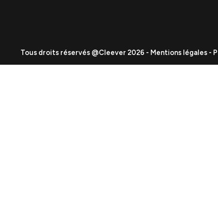
Expertises
Événementiel
SEA
Création de contenu
SEO
Data & Analytics
Site Internet
Lead Gen / Prospecti
Stratégie et Conseil Marketing
GEO & IA
Branding & Identité visuelle