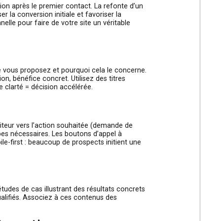
tretenir la relation après le premier contact. La refonte d’un
t pour maximiser la conversion initiale et favoriser la
ue et opérationnelle pour faire de votre site un véritable
 secondes ce que vous proposez et pourquoi cela le concerne.
blème, solution, bénéfice concret. Utilisez des titres
 art » et plus de clarté = décision accélérée.
n
t orienter le visiteur vers l’action souhaitée (demande de
e nombre d’étapes nécessaires. Les boutons d’appel à
fs. Pensez mobile-first : beaucoup de prospects initient une