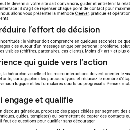
ais il peut le devenir si votre site sait convaincre, guider et en
bellir l’interface : il s’agit de repenser chaque point de contac
t article, nous allons vous présenter la méthode
Cleever
, pratiq
 de clients.
pour réduire l’effort de décision
ouvent l’incertitude : le visiteur doit comprendre en quelques
l et les pages clés autour d’un message unique par persona : pro
s preuves visibles (chiffres, partenaires, cas clients). Moins d’«
périence qui guide vers l’actio
avigation, la hiérarchie visuelle et les micro-interactions doiven
de la refonte, cartographiez les parcours types et réduisez l
in de conversion logique et les formulaires courts ou progressi
 qui engage et qualifie