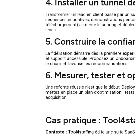
Le contenu est votre meilleur filtre. A
et des ressources téléchargeables (fic
formulaires intelligents qui posent just
4. Installer un tun
Transformer un lead en client passe par
séquences éducatives, démonstrations p
téléchargement) alimente le scoring e
leads.
5. Construire la co
La fidélisation démarre dès la première
et support accessible. Proposez un onb
le churn et favorise les recommandati
6. Mesurer, tester 
Une refonte réussie n’est que le début.
mettez en place un plan d’optimisation