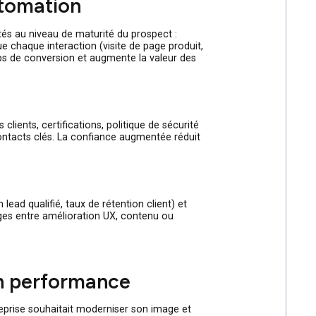
segment, des études de cas illustrant des résultats concrets
es contacts qualifiés. Associez à ces contenus des
eting automation
 nurturing adaptés au niveau de maturité du prospect :
u CRM pour que chaque interaction (visite de page produit,
réduit le temps de conversion et augmente la valeur des
ignés, logos clients, certifications, politique de sécurité
upport et aux contacts clés. La confiance augmentée réduit
r obtenir un lead qualifié, taux de rétention client) et
ent les arbitrages entre amélioration UX, contenu ou