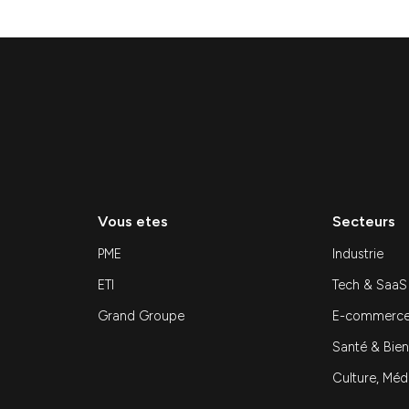
stratégie marketing
Stratégie
Ressources — Conseil marketing digital : pour
externaliser sa stratégie marketing Conseil
marketing digital : pourquoi externaliser sa
stratégie marketing…
Découvrir