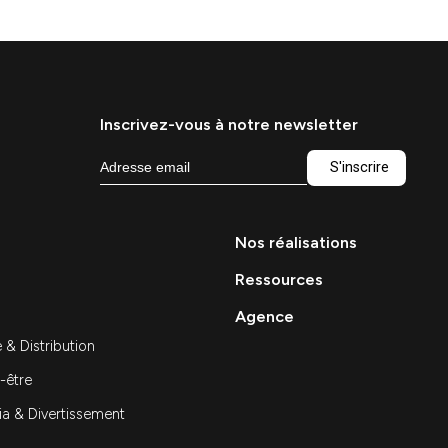
partenaire digital
Stratégie
quoi
Ressources — Agence marketing à Paris 
comment choisir le bon partenaire digita
marketing à Paris : comment choisir…
Découvrir
Inscrivez-vous à notre news