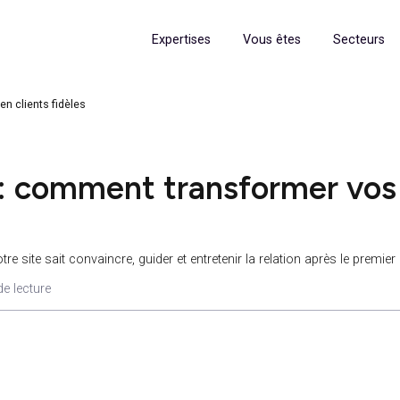
Expertises
Vous êtes
siteurs en clients fidèles
et : comment transformer
nir si votre site sait convaincre, guider et entretenir la relation 
 6 min de lecture