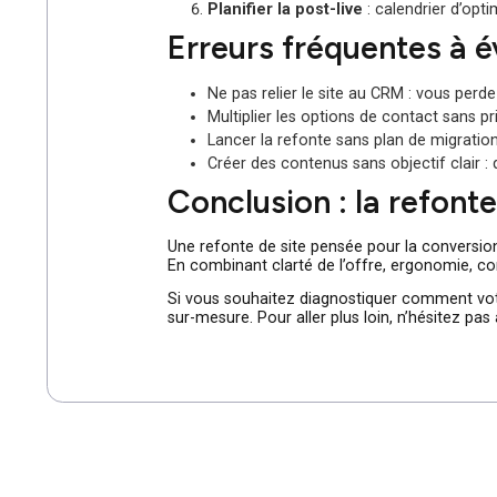
Prioriser les pages à fort impa
Adopter une approche modula
la cohérence.
Raccourcir les points de fricti
instantanée.
Automatiser le suivi des leads
Associer preuve et conversion
Planifier la post-live
: calendrie
Erreurs fréquentes 
Ne pas relier le site au CRM : vous
Multiplier les options de contact s
Lancer la refonte sans plan de mig
Créer des contenus sans objectif c
Conclusion : la ref
Une refonte de site pensée pour la conve