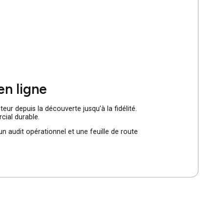
 pour campagnes payantes.
xemples) pour accélérer la production de pages et garantir
on via SSO ou LinkedIn, et offrir la prise de rendez-vous
iales.
 pour rassurer au bon moment.
e des KPIs.
bilité en ligne
rcours du visiteur depuis la découverte jusqu’à la fidélité.