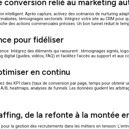
u lieu d’un discours générique, proposez des pages ciblées par 
hes techniques, guides, templates) qui permettent de capter d
e ce qu’il faut de questions pour qualifier sans décourager.
nel de conversion relié au mark
 un suivi intelligent. Après capture, activez des scénarios de
ersonnalisées, témoignages sectoriels. Intégrez votre site a
t déclenche des actions commerciales précises. Un bon tunnel 
nfiance pour fidéliser
 expérience. Intégrez des éléments qui rassurent : témoignages s
oarding digital (guides, vidéos, FAQ) et facilitez l’accès au s
ons.
et optimiser en continu
 Déployez des KPI clairs (taux de conversion par page, temps pou
 : tests A/B, heatmaps, analyses de funnels. Les données guid