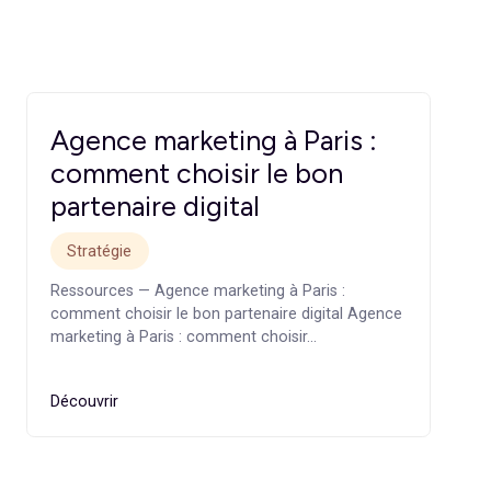
n actif commercial durable.
ever propose un audit opérationnel et une feuille de route
Agence marketing à Pari
comment choisir le bon