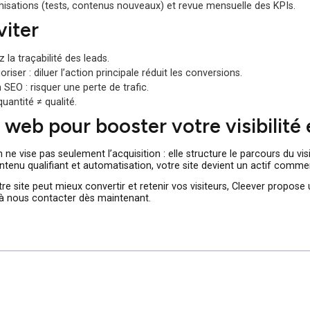
ct
: homepage, pages offres, pages secteur et landing pages
ire
: composants réutilisables (boutons, formulaires, blocs d’e
on
: réduire les champs de formulaire, proposer l’authentificati
: intégration CRM + workflows de nurturing et alertes commerc
: placer témoignages et chiffres sur les pages de conversion
r d’optimisations (tests, contenus nouveaux) et revue mensuell
à éviter
 perdez la traçabilité des leads.
ans prioriser : diluer l’action principale réduit les conversions.
ration SEO : risquer une perte de trafic.
lair : quantité ≠ qualité.
onte web pour booster votre visi
rsion ne vise pas seulement l’acquisition : elle structure le pa