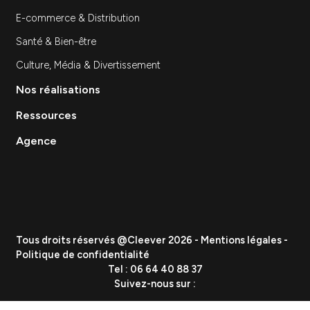
Création de contenu
Data & Analytics
Lead Gen / Prospection
GEO & IA
Vous etes
PME
ETI
Grand Groupe
Secteurs
Industrie
Tech & SaaS