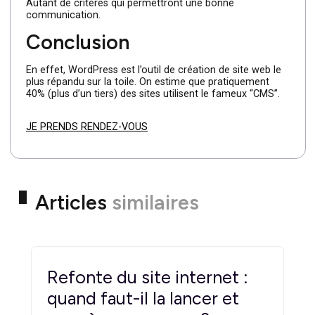
WordPress et Google
WordPress a été très bien conçu par sa communauté.
Dès lors, il s’agit d’un CMS très bien référencé par
Google. Les sites qui tournent sur WordPress sont
souvent plus mis en avant par le célèbre moteur de
recherche.r à l’âge de la cible, à son lieu de résidence, à
sa CSP (catégorie socioprofessionnelle), mais aussi à
ses loisirs et à ses revenus.
Autant de critères qui permettront une bonne
communication.
Conclusion
En effet, WordPress est l’outil de création de site web le
plus répandu sur la toile. On estime que pratiquement
40% (plus d’un tiers) des sites utilisent le fameux “CMS”.
JE PRENDS RENDEZ-VOUS